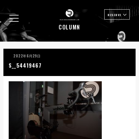
RESERVE
COLUMN
2022年6月29日
S__54419467