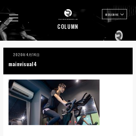
RESERVE
COLUMN
2020年4月14日
mainvisual4