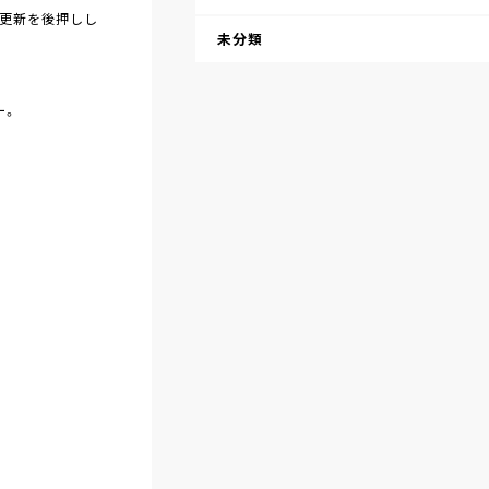
ト更新を後押しし
未分類
ー。