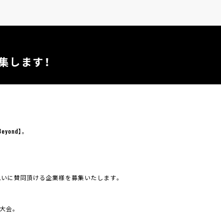
募集します！
yond】。
思いに賛同頂ける企業様を募集いたします。
ン大会。