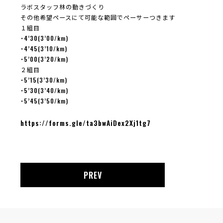
ラボスタッフ林の動きづくり
その他希望ペースにて可能な範囲でペーサーつきます
１組目
・4’30(3’00/km)
・4’45(3’10/km)
・5’00(3’20/km)
２組目
・5’15(3’30/km)
・5’30(3’40/km)
・5’45(3’50/km)
https://forms.gle/ta3bwAiDex2Xj1tg7
PREV