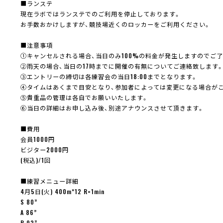
■ランステ
現在ラボではランステでのご利用を停止しております。
お手数おかけしますが、競技場近くのロッカーをご利用ください。
■注意事項
①キャンセルされる場合、当日のみ100%の料金が発生しますのでご
②雨天の場合、当日の17時までに開催の有無についてご連絡致します
③エントリーの締切は各練習会の当日18:00までとなります。
④タイムはあくまで目安となり、参加者によっては変更になる場合が
⑤貴重品の管理は各自でお願いいたします。
⑥当日の詳細はお申し込み後、別途アナウンスさせて頂きます。
■費用
会員1000円
ビジター2000円
(税込)/1回
■練習メニュー詳細
4月5日(火) 400m*12 R=1min
S 80”
A 86”
B 92”