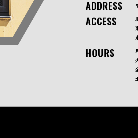
ADDRESS
ACCESS
HOURS
火
金