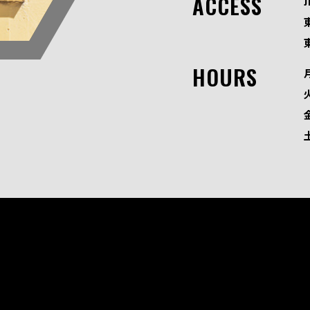
ACCESS
HOURS
火
金