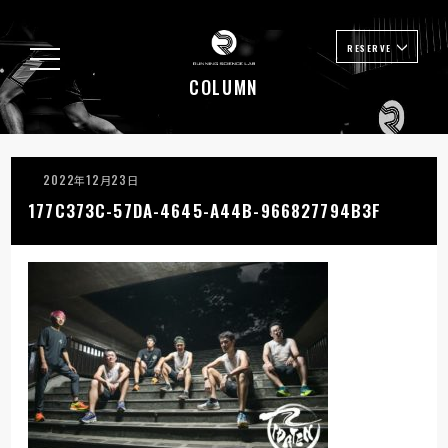
RESERVE
COLUMN
2022年12月23日
177C373C-57DA-4645-A44B-966827794B3F