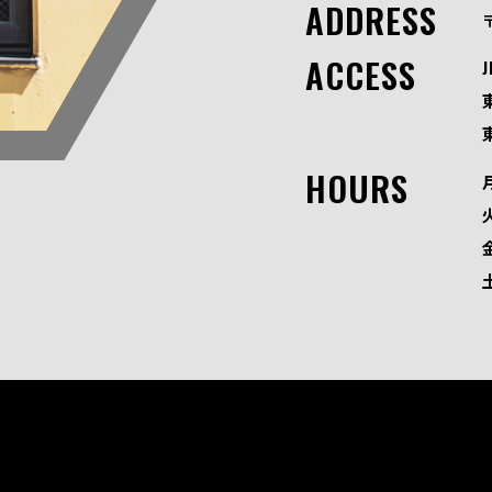
ADDRESS
ACCESS
HOURS
火
金