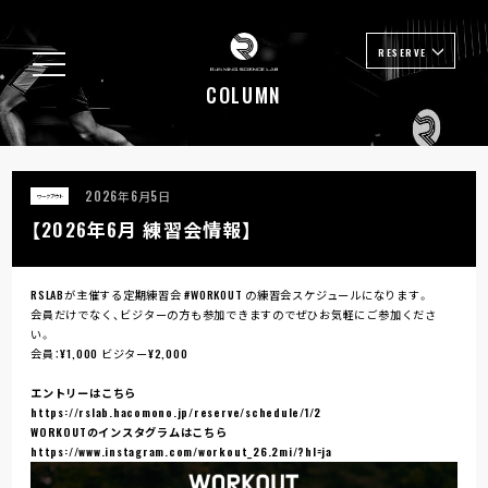
RESERVE
COLUMN
2026年6月5日
ワークアウト
【2026年6月 練習会情報】
RSLABが主催する定期練習会 #WORKOUT の練習会スケジュールになります。
会員だけでなく、ビジターの方も参加できますのでぜひお気軽にご参加くださ
い。
会員：¥1,000 ビジター¥2,000
エントリーはこちら
https://rslab.hacomono.jp/reserve/schedule/1/2
WORKOUTのインスタグラムはこちら
https://www.instagram.com/workout_26.2mi/?hl=ja